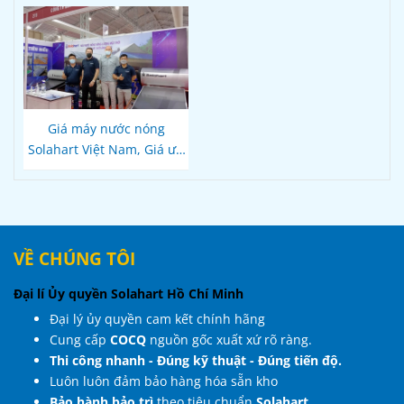
Giá máy nước nóng
Solahart Việt Nam, Giá ưu
đãi Quý khách hàng
VỀ CHÚNG TÔI
Đại lí Ủy quyền Solahart Hồ Chí Minh
Đại lý ủy quyền cam kết chính hãng
Cung cấp
COCQ
nguồn gốc xuất xứ rõ ràng.
Thi công nhanh - Đúng kỹ thuật - Đúng tiến độ.
Luôn luôn đảm bảo hàng hóa sẵn kho
Bảo hành bảo trì
theo tiêu chuẩn
Solahart