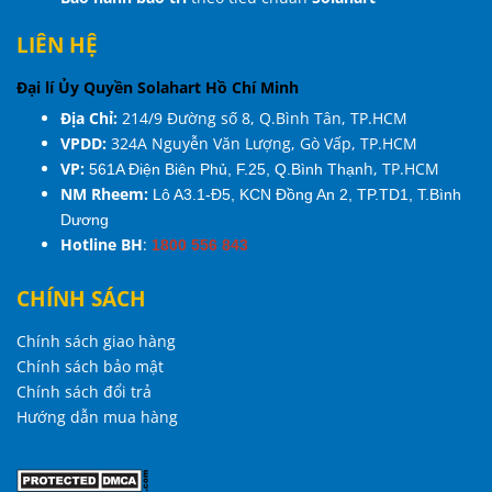
LIÊN HỆ
Đại lí Ủy Quyền Solahart Hồ Chí Minh
Địa Chỉ:
214/9 Đường số 8, Q.Bình Tân, TP.HCM
VPDD:
324A Nguyễn Văn Lượng, Gò Vấp,
TP.HCM
VP:
h, TP.HCM
561A Điện Biên Phủ, F.25, Q.Bình Thạn
NM Rheem:
Lô A3.1-Đ5, KCN Đồng An 2, TP.TD1, T.Bình
Dương
Hotline BH
:
1800 556 843
CHÍNH SÁCH
Chính sách giao hàng
Chính sách bảo mật
Chính sách đổi trả
Hướng dẫn mua hàng