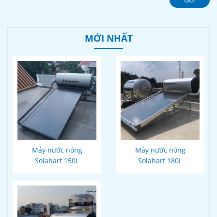
MỚI NHẤT
Máy nước nóng
Máy nước nóng
Solahart 150L
Solahart 180L