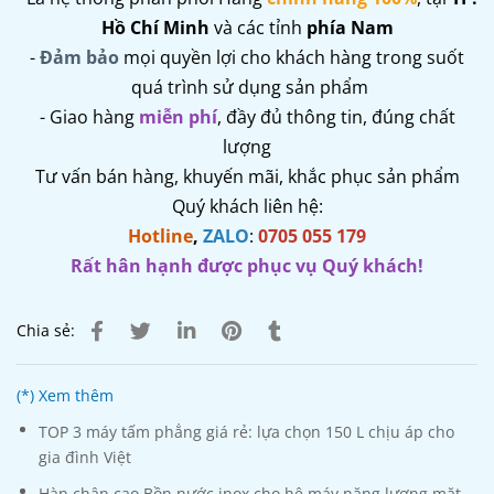
Hồ Chí Minh
và các tỉnh
phía Nam
-
Đảm bảo
mọi quyền lợi cho khách hàng trong suốt
quá trình sử dụng sản phẩm
- Giao hàng
miễn phí
, đầy đủ thông tin, đúng chất
lượng
Tư vấn bán hàng, khuyến mãi, khắc phục sản phẩm
Quý khách liên hệ:
Hotline
,
ZALO
:
0705 055 179
Rất hân hạnh được phục vụ Quý khách!
Chia sẻ:
(*) Xem thêm
TOP 3 máy tấm phẳng giá rẻ: lựa chọn 150 L chịu áp cho
gia đình Việt
Hàn chân cao Bồn nước inox cho hệ máy năng lượng mặt