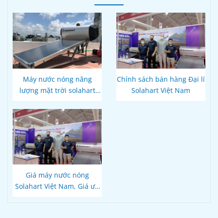
Máy nước nóng năng
Chính sách bán hàng Đại lí
lượng mặt trời solahart
Solahart Việt Nam
180L Nhập khẩu Australia
Giá máy nước nóng
Solahart Việt Nam, Giá ưu
đãi Quý khách hàng