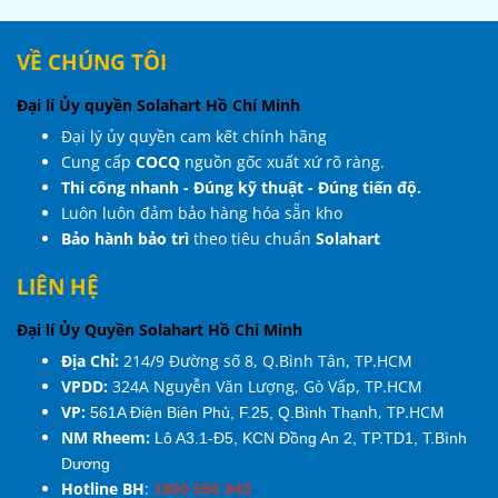
VỀ CHÚNG TÔI
Đại lí Ủy quyền Solahart Hồ Chí Minh
Đại lý ủy quyền cam kết chính hãng
Cung cấp
COCQ
nguồn gốc xuất xứ rõ ràng.
Thi công nhanh - Đúng kỹ thuật - Đúng tiến độ.
Luôn luôn đảm bảo hàng hóa sẵn kho
Bảo hành bảo trì
theo tiêu chuẩn
Solahart
LIÊN HỆ
Đại lí Ủy Quyền Solahart Hồ Chí Minh
Địa Chỉ:
214/9 Đường số 8, Q.Bình Tân, TP.HCM
VPDD:
324A Nguyễn Văn Lượng, Gò Vấp,
TP.HCM
VP:
h, TP.HCM
561A Điện Biên Phủ, F.25, Q.Bình Thạn
NM Rheem:
Lô A3.1-Đ5, KCN Đồng An 2, TP.TD1, T.Bình
Dương
Hotline BH
:
1800 556 843