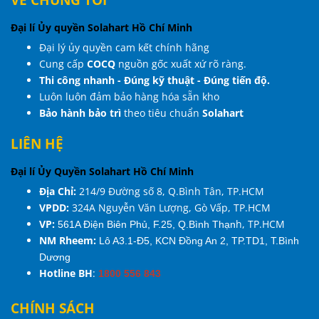
Đại lí Ủy quyền Solahart Hồ Chí Minh
Đại lý ủy quyền cam kết chính hãng
Cung cấp
COCQ
nguồn gốc xuất xứ rõ ràng.
Thi công nhanh - Đúng kỹ thuật - Đúng tiến độ.
Luôn luôn đảm bảo hàng hóa sẵn kho
Bảo hành bảo trì
theo tiêu chuẩn
Solahart
LIÊN HỆ
Đại lí Ủy Quyền Solahart Hồ Chí Minh
Địa Chỉ:
214/9 Đường số 8, Q.Bình Tân, TP.HCM
VPDD:
324A Nguyễn Văn Lượng, Gò Vấp,
TP.HCM
VP:
h, TP.HCM
561A Điện Biên Phủ, F.25, Q.Bình Thạn
NM Rheem:
Lô A3.1-Đ5, KCN Đồng An 2, TP.TD1, T.Bình
Dương
Hotline BH
:
1800 556 843
CHÍNH SÁCH