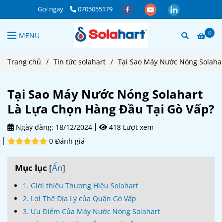
Gọi ngay
0705055179
0
MENU
Trang chủ
/
Tin tức solahart
/
Tại Sao Máy Nước Nóng Solaha
Tại Sao Máy Nước Nóng Solahart
Là Lựa Chọn Hàng Đầu Tại Gò Vấp?
Ngày đăng:
18/12/2024
418 Lượt xem
0 Đánh giá
Mục lục
[
Ẩn
]
1. Giới thiệu Thương Hiệu Solahart
2. Lợi Thế Địa Lý của Quận Gò Vấp
3. Ưu Điểm Của Máy Nước Nóng Solahart